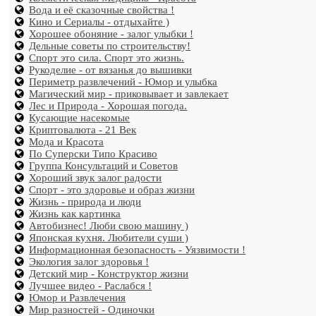
Вода и её сказочные свойства !
Кино и Сериалы - отдыхайте )
Хорошее обоняние - залог улыбки !
Дельные советы по строительству!
Спорт это сила. Спорт это жизнь.
Рукоделие - от вязанья до вышивки
Периметр развлечений - Юмор и улыбка
Магический мир - приковывает и завлекает
Лес и Природа - Хорошая погода.
Кусающие насекомые
Криптовалюта - 21 Век
Мода и Красота
По Суперски Типо Красиво
Группа Консультаций и Советов
Хороший звук залог радости
Спорт - это здоровье и образ жизни
Жизнь - природа и люди
Жизнь как картинка
Автобизнес! Люби свою машину )
Японская кухня. Любители суши )
Информационная безопасность - Уязвимости !
Экология залог здоровья !
Детский мир - Конструктор жизни
Лучшее видео - Раслабся !
Юмор и Развлечения
Мир разностей - Одиночки