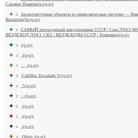
Сложно Поверить:(o-o):
✚
::
Архитектурные объекты и символическая система — Ви
Вахштаи?н:(o-o):
✚
::
САМЫЙ проходимый внедорожник СССР | Сын ЛУАЗ 96
ВЕЗДЕХОД ЛУАЗ 1302 | ВЕЗДЕХОДЫ СССР | Зенкевич:(o-o):
✚
::
:(o-o):
✚
::
:(o-o):
✚
::
: , :(o-o):
✚
::
Cadillac Escalade-V:(o-o):
✚
::
?:(o-o):
✚
::
: :(o-o):
✚
::
:(o-o):
✚
::
:(o-o):
✚
::
:(o-o):
✚
::
Odoo :(o-o):