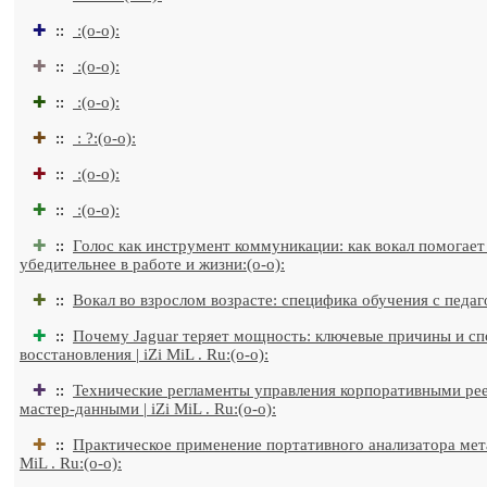
✚
::
:(o-o):
✚
::
:(o-o):
✚
::
:(o-o):
✚
::
: ?:(o-o):
✚
::
:(o-o):
✚
::
:(o-o):
✚
::
Голос как инструмент коммуникации: как вокал помогает
убедительнее в работе и жизни:(o-o):
✚
::
Вокал во взрослом возрасте: специфика обучения с педаго
✚
::
Почему Jaguar теряет мощность: ключевые причины и с
восстановления | iZi MiL . Ru:(o-o):
✚
::
Технические регламенты управления корпоративными ре
мастер-данными | iZi MiL . Ru:(o-o):
✚
::
Практическое применение портативного анализатора метал
MiL . Ru:(o-o):