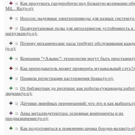
✚
::
Как продумать гардеробную под большую коллекцию обув
MiL . Ru:(o-o):
✚
::
Hoocon: надежные электроприводы для разных систем:(o-
✚
::
Полиуретановые полы для автосервисов: устойчивость к
нагрузкам:(o-o):
✚
::
Почему механические часы требуют обслуживания кажды
(o-o):
✚
::
Компания "+Альянс": технологии могут быть простыми:(o
✚
::
Как преподаватель может проверить музыкальный слух?:(
✚
::
Правила регистрации расторжения брака:(o-o):
✚
::
От библиотеки до ресепшн: как роботы-гуманоиды работ
людьми:(o-o):
✚
::
Датчики линейных перемещений: что это и как выбрать:(o
✚
::
Арка металлодетектора: основные компоненты и их
предназначение:(o-o):
✚
::
Как подготовиться к появлению щенка бордер-колли:(o-o)