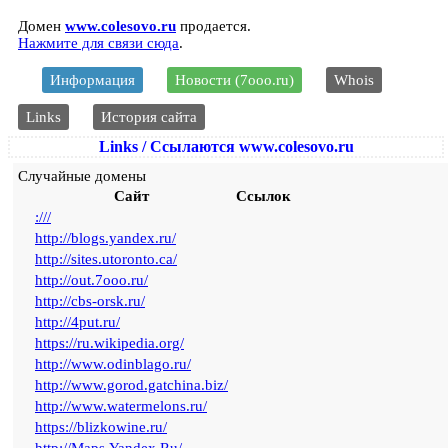
Домен
www.colesovo.ru
продается.
Нажмите для связи сюда
.
Информация
Новости (7ooo.ru)
Whois
Links
История сайта
Links / Ссылаются www.colesovo.ru
Случайные домены
Сайт
Ссылок
:///
http://blogs.yandex.ru/
http://sites.utoronto.ca/
http://out.7ooo.ru/
http://cbs-orsk.ru/
http://4put.ru/
https://ru.wikipedia.org/
http://www.odinblago.ru/
http://www.gorod.gatchina.biz/
http://www.watermelons.ru/
https://blizkowine.ru/