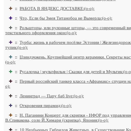
✚
::
РАБОТА В ЯНДЕКС ДОСТАВКЕ:(o-o):
✚
::
Что, Если бы Змея Титанобоа не Вымерла:(o-o):
✚
::
Рольшторы, или рулонные шторы, — это современный в
текстильного оформления окон:(o-o):
✚
::
Турба: жизнь в рабочем посёлке Эстонии | Железнодоро
тупик:(o-o):
✚
::
Цзиндэчжень. Крупнейший центр керамики. Секреты маст
(o-o):
✚
::
Русалочка | мультфильм | Сказки для детей и Мультик:(o-o
✚
::
Первый российский танкер класса «Афрамакс» спущен на
o):
✚
::
Ленинград — Пару баб live:(o-o):
✚
::
Откровения пирамид:(o-o):
✚
::
Н. Паганини Концерт для скрипки - НФОР под управлен
В.Спивакова, соло Й.Химари (скрипка), Япония:(o-o):
✚
::
10 Необычных Гибридов Животных, в Существование К