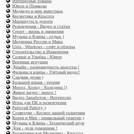
Интересные товары
Юмор и Приколы
Медведи и мир животных
Косметика и Красота
Маршруты и дороги
Резвлечения - Видео и статьи
Спорт - жизнь в движении
Музыка и Клипы - отдых )
Медицина России и Мира
Unix , Windows - софт и обзоры
Строительство и Инженерия
Солнце и Улыбка - Юмор
Военные игрушки
Дизайн - разновидность красоты !
Фильмы и клипы - Улётный видос!
Сладкие детки )
Большой взрыв - теория
Мороз, Холод - Холодина !)
Живое видео - много !
Видео Заработок - Интересно
Игры для ПК и развлечение
Работай Работу )
Созвездие - Космос нашей галактики
Корея и Мир - прикольный трактир )
Музыка и Клипы - Технический шум
Дом - дела домашние !
Косметическая Медицина - Красота