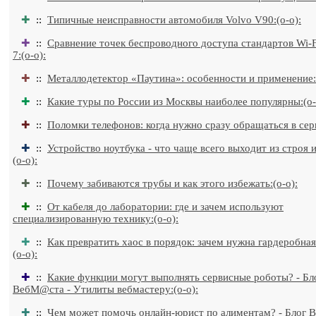
✚
::
Типичные неисправности автомобиля Volvo V90:(o-o):
✚
::
Сравнение точек беспроводного доступа стандартов Wi-Fi
7:(o-o):
✚
::
Металлодетектор «Паутина»: особенности и применение:(
✚
::
Какие туры по России из Москвы наиболее популярны:(o-
✚
::
Поломки телефонов: когда нужно сразу обращаться в серв
✚
::
Устройство ноутбука - что чаще всего выходит из строя 
(o-o):
✚
::
Почему забиваются трубы и как этого избежать:(o-o):
✚
::
От кабеля до лаборатории: где и зачем используют
специализированную технику:(o-o):
✚
::
Как превратить хаос в порядок: зачем нужна гардеробная
(o-o):
✚
::
Какие функции могут выполнять сервисные роботы? - Бл
ВебМ@ста - Утилиты вебмастеру:(o-o):
✚
::
Чем может помочь онлайн-юрист по алиментам? - Блог