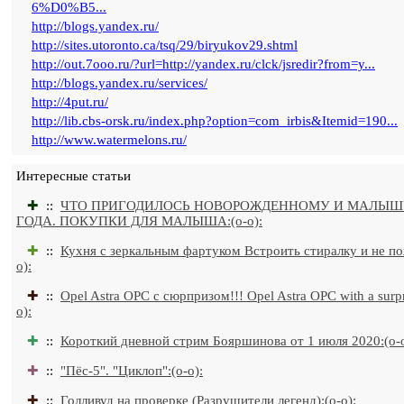
6%D0%B5...
http://blogs.yandex.ru/
http://sites.utoronto.ca/tsq/29/biryukov29.shtml
http://out.7ooo.ru/?url=http://yandex.ru/clck/jsredir?from=y...
http://blogs.yandex.ru/services/
http://4put.ru/
http://lib.cbs-orsk.ru/index.php?option=com_irbis&Itemid=190...
http://www.watermelons.ru/
Интересные статьи
✚
::
ЧТО ПРИГОДИЛОСЬ НОВОРОЖДЕННОМУ И МАЛЫШ
ГОДА. ПОКУПКИ ДЛЯ МАЛЫША:(o-o):
✚
::
Кухня с зеркальным фартуком Встроить стиралку и не по
o):
✚
::
Opel Astra OPC с сюрпризом!!! Opel Astra OPC with a surpri
o):
✚
::
Короткий дневной стрим Бояршинова от 1 июля 2020:(o-o
✚
::
"Пёс-5". "Циклоп":(o-o):
✚
::
Голливуд на проверке (Разрушители легенд):(o-o):