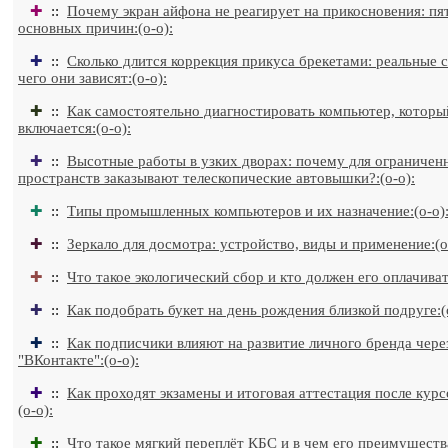
✚
::
Почему экран айфона не реагирует на прикосновения: пя
основных причин:(o-o):
✚
::
Сколько длится коррекция прикуса брекетами: реальные с
чего они зависят:(o-o):
✚
::
Как самостоятельно диагностировать компьютер, которы
включается:(o-o):
✚
::
Высотные работы в узких дворах: почему для ограничен
пространств заказывают телескопические автовышки?:(o-o):
✚
::
Типы промышленных компьютеров и их назначение:(o-o)
✚
::
Зеркало для досмотра: устройство, виды и применение:(o
✚
::
Что такое экологический сбор и кто должен его оплачивать
✚
::
Как подобрать букет на день рождения близкой подруге:(
✚
::
Как подписчики влияют на развитие личного бренда чере
"ВКонтакте":(o-o):
✚
::
Как проходят экзамены и итоговая аттестация после курсо
(o-o):
✚
::
Что такое мягкий переплёт КБС и в чем его преимущества