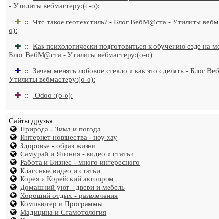
- Утилиты вебмастеру:(o-o):
✚
::
Что такое геотекстиль? - Блог ВебМ@ста - Утилиты вебм
o):
✚
::
Как психологически подготовиться к обучению езде на м
Блог ВебМ@ста - Утилиты вебмастеру:(o-o):
✚
::
Зачем менять лобовое стекло и как это сделать - Блог В
Утилиты вебмастеру:(o-o):
✚
::
Odoo :(o-o):
Сайты друзья
Природа - Зима и погода
Интернет новшества - ноу хау
Здоровье - образ жизни
Самурай и Япония - видео и статьи
Работа и Бизнес - много интересного
Классные видео и статьи
Корея и Корейский автопром
Домашний уют - двери и мебель
Хороший отдых - развлечения
Компьютер и Программы
Мадицина и Стамотология