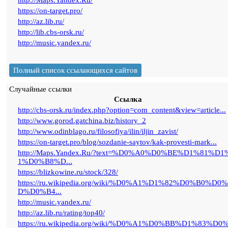
http://Maps.Yandex.Ru/
https://on-target.pro/
http://az.lib.ru/
http://lib.cbs-orsk.ru/
http://music.yandex.ru/
Полный список ссылающихся сайтов
Случайные ссылки
Ссылка
http://cbs-orsk.ru/index.php?option=com_content&view=article...
http://www.gorod.gatchina.biz/history_2
http://www.odinblago.ru/filosofiya/ilin/iljin_zavist/
https://on-target.pro/blog/sozdanie-saytov/kak-provesti-mark...
http://Maps.Yandex.Ru/?text=%D0%A0%D0%BE%D1%81%D1
1%D0%B8%D...
https://blizkowine.ru/stock/328/
https://ru.wikipedia.org/wiki/%D0%A1%D1%82%D0%B0%D0
D%D0%B4...
http://music.yandex.ru/
http://az.lib.ru/rating/top40/
https://ru.wikipedia.org/wiki/%D0%A1%D0%BB%D1%83%D0