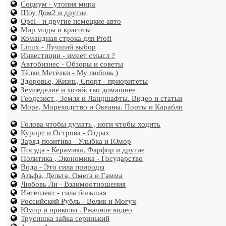
Социум - утопия мира
Шоу Дом2 и другие
Opel - и другие немецкие авто
Мир моды и красоты
Командная строка для Profi
Linux - Лучший выбор
Инвестиции - имеет смысл ?
Автобизнес - Обзоры и советы
Тёлки Метёлки - Му любовь )
Здоровье, Жизнь, Спорт - приоритеты
Земледелие и хозяйство домашнее
Геодезист , Земля и Ландшафты. Видео и статьи
Море, Мореходство и Океаны. Порты и Карабли
Голова чтобы думать , ноги чтобы ходить
Курорт и Острова - Отдых
Заряд позитива - Улыбка и Юмор
Посуда - Керамика, Фарфор и другие
Политика , Экономика - Государство
Вода - Это сила природы
Альфа, Дельта, Омега и Гамма
Любовь Ли - Взаимоотношения
Интеллект - сила большая
Российский Рубль - Велик и Могуч
Юмор и приколы . Ржачное видео
Трусишка зайка серинький